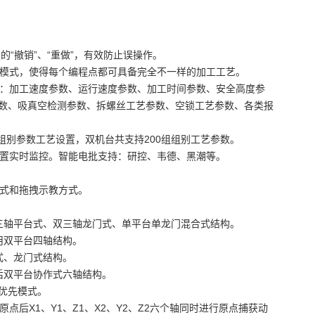
次的“撤销”、“重做”，有效防止误操作。
参数模式，使得每个编程点都可具备完全不一样的加工工艺。
工艺：加工速度参数、运行速度参数、加工时间参数、安全高度参
数、吸真空检测参数、拆螺丝工艺参数、空锁工艺参数、各类报
不同组别参数工艺设置，双机台共支持200组组别工艺参数。
、位置实时监控。智能电批支持：研控、韦德、黑潮等。
方式和拖拽示教方式。
三轴平台式、双三轴龙门式、单平台单龙门混合式结构。
用双平台四轴结构。
式、龙门式结构。
后双平台协作式六轴结构。
优先模式。
原点后X1、Y1、Z1、X2、Y2、Z2六个轴同时进行原点捕获动