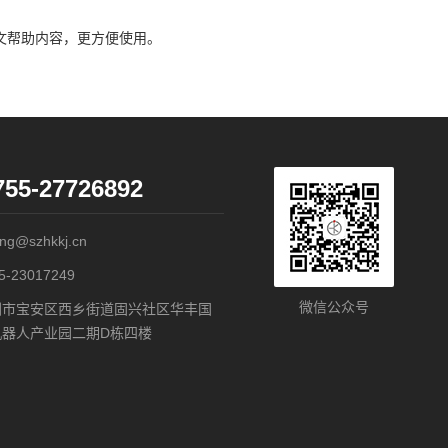
图文帮助内容，更方便使用。
755-27726892
ling@szhkkj.cn
5-23017249
微信公众号
圳市宝安区西乡街道固兴社区华丰国
机器人产业园二期D栋四楼